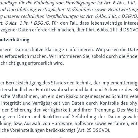
undlage für die Einholung von Einwilligungen ist Art. 6 Abs. 1 lit
 und Durchführung vertraglicher Maßnahmen sowie Beantwortung vo
g unserer rechtlichen Verpflichtungen ist Art. 6 Abs. 1 lit. c DSGVO
. 6 Abs. 1 lit. f DSGVO.
Für den Fall, dass lebenswichtige Inter
ogener Daten erforderlich machen, dient Art. 6 Abs. 1 lit. d DSGV
hutzerklärung
 unserer Datenschutzerklärung zu informieren. Wir passen die Da
 erforderlich machen. Wir informieren Sie, sobald durch die Ände
achrichtigung erforderlich wird.
er Berücksichtigung des Stands der Technik, der Implementierun
erschiedlichen Eintrittswahrscheinlichkeit und Schwere des Ris
orische Maßnahmen, um ein dem Risiko angemessenes Schutznive
, Integrität und Verfügbarkeit von Daten durch Kontrolle des ph
, der Sicherung der Verfügbarkeit und ihrer Trennung. Des Weit
g von Daten und Reaktion auf Gefährdung der Daten gewährle
cklung, bzw. Auswahl von Hardware, Software sowie Verfahren, en
che Voreinstellungen berücksichtigt (Art. 25 DSGVO).