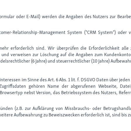
ormular oder E-Mail) werden die Angaben des Nutzers zur Bearb
omer-Relationship-Management System ("CRM System") oder ver
ehr erforderlich sind. Wir überprüfen die Erforderlichkeit all
 und verweisen zur Löschung auf die Angaben zum Kundenkonto. I
elsrechtlicher (6 Jahre) und steuerrechtlicher (10 Jahre) Aufbewah
teressen im Sinne des Art. 6 Abs. 1 lit. f. DSGVO Daten über jeden 
n Zugriffsdaten gehören Name der abgerufenen Webseite, Date
rowsertyp nebst Version, das Betriebssystem des Nutzers, Referre
ründen (z.B. zur Aufklärung von Missbrauchs- oder Betrugshand
itere Aufbewahrung zu Beweiszwecken erforderlich ist, sind bis zu